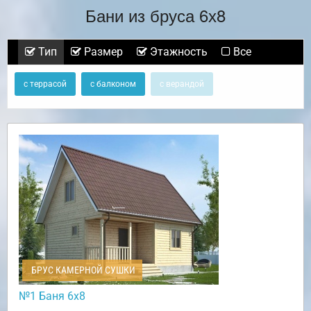
Бани из бруса 6х8
Тип
Размер
Этажность
Все
с террасой
с балконом
с верандой
БРУС КАМЕРНОЙ СУШКИ
№1 Баня 6х8