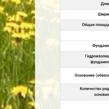
Дли
Шири
Общая площа
Фундаме
Гидроизоля
фундамен
Основание (обвяз
Количество ря
основа