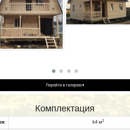
Перейти в галерею
Комплектация
2
ки:
64 м