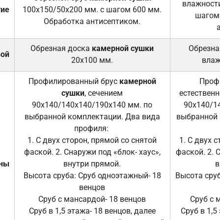
влажности
тие
100х150/50х200 мм. с шагом 600 мм.
шагом
Обработка антисептиком.
Обрезная доска
камерной сушки
Обрезна
вой
20х100 мм.
влаж
Профилированный брус
камерной
Проф
сушки
, сечением
естественн
90х140/140х140/190х140 мм. по
90х140/1
выбранной комплектации. Два вида
выбранной 
профиля:
1. С двух сторон, прямой со снятой
1. С двух 
фаской. 2. Снаружи под «блок- хаус»,
фаской. 2. 
ены
внутри прямой.
в
Высота сруба: Сруб одноэтажный- 18
Высота сруб
венцов
Сруб с мансардой- 18 венцов
Сруб с 
Сруб в 1,5 этажа- 18 венцов, далее
Сруб в 1,5