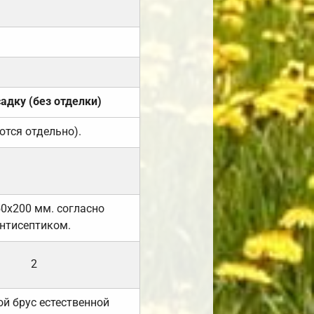
садку (без отделки)
ются отдельно).
50х200 мм. согласно
нтисептиком.
2
й брус естественной