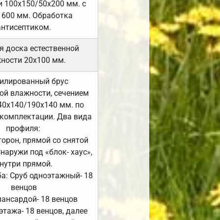
 100х150/50х200 мм. с
 600 мм. Обработка
антисептиком.
я доска естественной
ности 20х100 мм.
илированный брус
ой влажности, сечением
40х140/190х140 мм. по
комплектации. Два вида
профиля:
сторон, прямой со снятой
Снаружи под «блок- хаус»,
нутри прямой.
а: Сруб одноэтажный- 18
венцов
мансардой- 18 венцов
 этажа- 18 венцов, далее