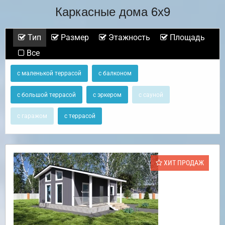
Каркасные дома 6х9
Тип
Размер
Этажность
Площадь
Все
с маленькой террасой
с балконом
с большой террасой
с эркером
с сауной
с гаражом
с террасой
ХИТ ПРОДАЖ