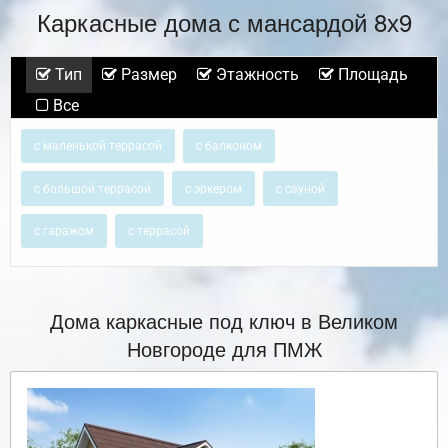
Каркасные дома с мансардой 8х9
Тип
Размер
Этажность
Площадь
Все
с маленькой террасой
с балконом
с большой террасой
с эркером
с сауной
с гаражом
с террасой
Дома каркасные под ключ в Великом
Новгороде для ПМЖ