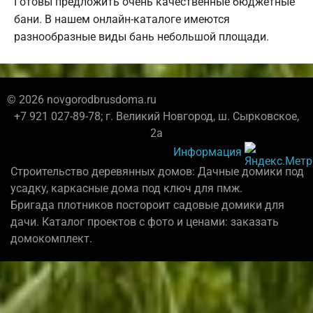
Готовы предложить очень качественные бюджетные
бани. В нашем онлайн-каталоге имеются
разнообразные виды бань небольшой площади.
© 2026 novgorodbrusdoma.ru
+7 921 027-89-78; г. Великий Новгород, ш. Сырковское,
2а
Информация
Строительство деревянных домов: Дачные домики под
усадку, каркасные дома под ключ для пмж.
Бригада плотников постороит садовые домики для
дачи. Каталог проектов с фото и ценами: заказать
домокомплект.