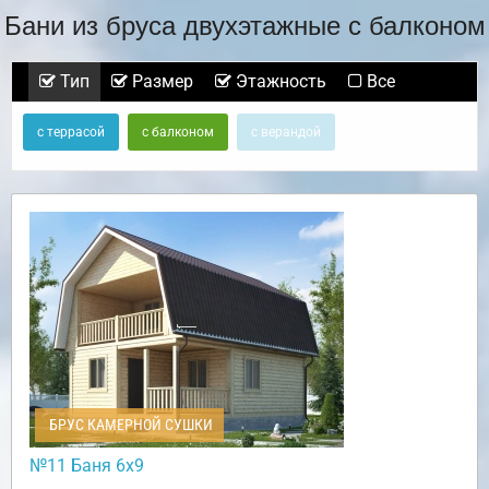
Бани из бруса двухэтажные с балконом
Тип
Размер
Этажность
Все
с террасой
с балконом
с верандой
БРУС КАМЕРНОЙ СУШКИ
№11 Баня 6х9