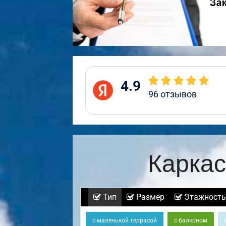
4.9
96
отзывов
Каркас
Тип
Размер
Этажность
с маленькой террасой
с балконом