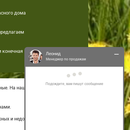
асного дома
предлагаем
и конечная
Леонид
Менеджер по продажам
Здравствуйте! Я могу 
проконсультировать Вас по нашим 
акциям и проектам.
ные. На нашем официальном сайте
Только что
нами.
жных и недорогих до больших