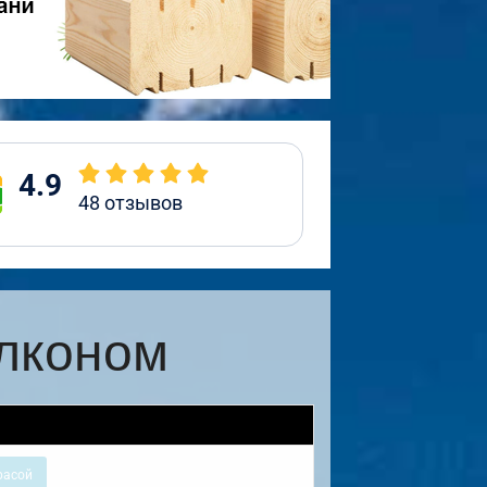
4.9
48
отзывов
алконом
расой