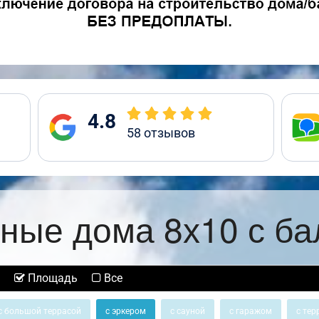
4.8
58
отзывов
ные дома 8х10 с б
Площадь
Все
с большой террасой
с эркером
с сауной
с гаражом
с тер