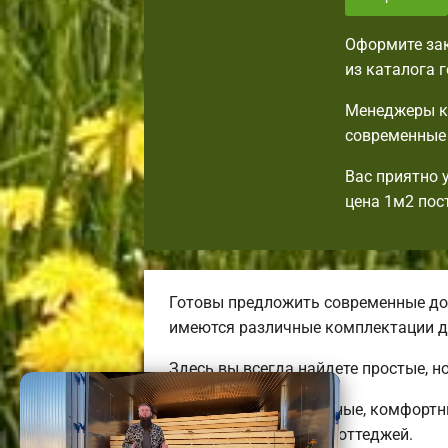
Оформите зак
из каталога 
Менеджеры ко
современные 
Вас приятно 
цена 1м2 пос
Готовы предложить современные до
имеются различные комплектации д
Здесь вы всегда найдете простые, н
Строим привлекательные, комфортн
энергоэффективных коттеджей.