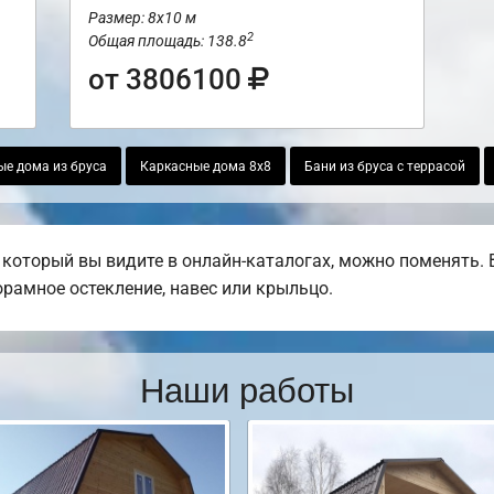
Размер: 8х10 м
2
Общая площадь: 138.8
от 3806100
е дома из бруса
Каркасные дома 8х8
Бани из бруса с террасой
 который вы видите в онлайн-каталогах, можно поменять.
норамное остекление, навес или крыльцо.
Наши работы