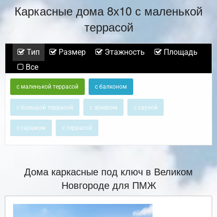
Каркасные дома 8х10 с маленькой
террасой
Тип
Размер
Этажность
Площадь
Все
с маленькой террасой
с балконом
с большой террасой
с эркером
с сауной
с гаражом
с террасой
Дома каркасные под ключ в Великом
Новгороде для ПМЖ