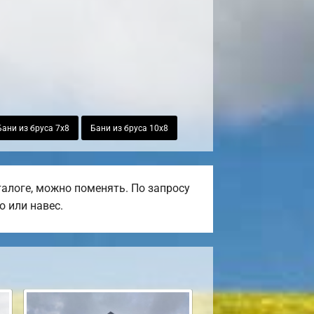
Бани из бруса 7х8
Бани из бруса 10х8
алоге, можно поменять. По запросу
о или навес.