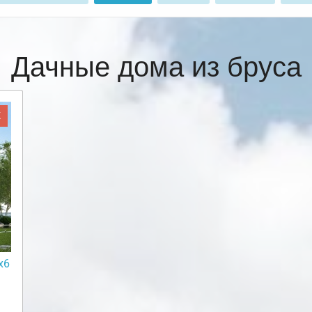
Дачные дома из бруса
Ж
х6