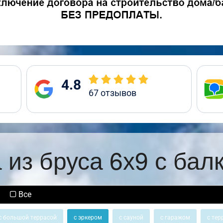
4.8
67
отзывов
 из бруса 6х9 с бал
Все
с большой террасой
с эркером
с сауной
с гаражом
с тер