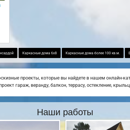
и
ансардой
Каркасные дома 6х8
Каркасные дома более 100 кв.м.
эскизные проекты, которые вы найдете в нашем онлайн-кат
оект гараж, веранду, балкон, террасу, остекление, крыльц
Наши работы