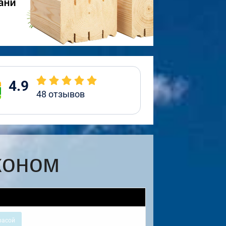
4.9
48
отзывов
коном
расой