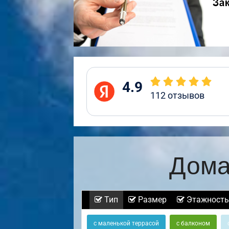
4.9
112
отзывов
Дома
Тип
Размер
Этажность
с маленькой террасой
с балконом