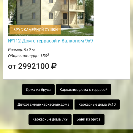
БРУС КАМЕРНОЙ СУШКИ
№112 Дом с террасой и балконом 9х9
Размер: 9х9 м
2
Общая площадь: 150
от 2992100
Дома из бруса
Каркасные дома с террасой
Двухэтажные каркасные дома
Каркасные дома 9х10
Каркасные дома 7х9
Бани из бруса