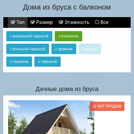
Дома из бруса с балконом
Тип
Размер
Этажность
Все
с маленькой террасой
с балконом
с большой террасой
с эркером
с сауной
с гаражом
с террасой
Дачные дома из бруса
ХИТ ПРОДАЖ