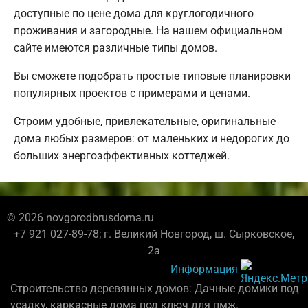
доступные по цене дома для круглогодичного
проживания и загородные. На нашем официальном
сайте имеются различные типы домов.
Вы сможете подобрать простые типовые планировки
популярных проектов с примерами и ценами.
Строим удобные, привлекательные, оригинальные
дома любых размеров: от маленьких и недорогих до
больших энергоэффективных коттеджей.
© 2026 novgorodbrusdoma.ru
+7 921 027-89-78; г. Великий Новгород, ш. Сырковское,
2а
Информация
Строительство деревянных домов: Дачные домики под
усадку, каркасные дома под ключ для пмж.