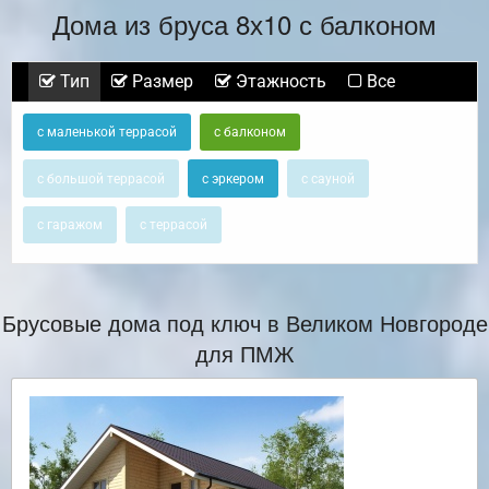
Дома из бруса 8х10 с балконом
Тип
Размер
Этажность
Все
с маленькой террасой
с балконом
с большой террасой
с эркером
с сауной
с гаражом
с террасой
Брусовые дома под ключ в Великом Новгороде
для ПМЖ